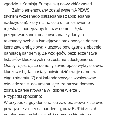
zgodzie z Komisją Europejską nowy zbiór zasad.
Zaimplementowany został system APEWS
(system wczesnego ostrzegania i zapobiegania
nadużyciom), który ma na celu uniemożliwienie
rejestracji podejrzanych nazw domen. Będą
przeprowadzane dodatkowe analizy danych
rejestracyjnych dla istniejących oraz nowych domen,
które zawierają słowa kluczowe powiązane z obecnie
panującą pandemią. Ze względów bezpieczeństwa
lista słów kluczowych nie zostanie udostępniona.
Osoby rejestrujące domeny zawierające wykryte słowa
kluczowe będą musiały potwierdzić swoje dane i w
ciągu siedmiu (7) dni kalendarzowych wystosować
oświadczenie, dokumentujące, że nazwa domeny
została zarejestrowana w "dobrej wierze".
Przypadki specjalne:
W przypadku gdy domena .eu zawiera słowa kluczowe
powiązane z obecną pandemią, oraz EURid został
poinformowany lub wykrył, iż domena kieruje na