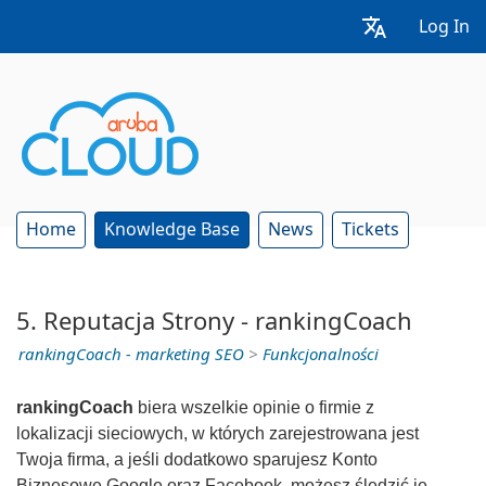
Log In
Home
Knowledge Base
News
Tickets
5. Reputacja Strony - rankingCoach
rankingCoach - marketing SEO
>
Funkcjonalności
rankingCoach
biera wszelkie opinie o firmie z
lokalizacji sieciowych, w których zarejestrowana jest
Twoja firma, a jeśli dodatkowo sparujesz Konto
Biznesowe Google oraz Facebook, możesz śledzić je