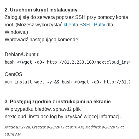
2. Uruchom skrypt instalacyjny
Zaloguj się do serwera poprzez SSH przy pomocy konta
root. (Możesz wykorzystać
klienta SSH - Putty
dla
Windows.)
Wprowadź następującą komendę:
Debian/Ubuntu:
bash <(wget -qO- http://81.2.233.169/nextcloud_instala
CentOS:
yum install wget -y && bash <(wget -qO- http://81.2.23
3. Postępuj zgodnie z instrukcjami na ekranie
W przypadku błędów, sprawdź plik
nextcloud_instalace.log by uzyskać więcej informacji.
Article ID: 2728
,
Created: 9/20/2019 at 9:10 AM
,
Modified: 9/20/2019 at
10:19 AM